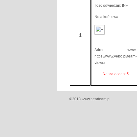
Ilość odwiedzin: INF
Nota końcowa:
1
Adres www:
https://www.vebo.pl/team-
viewer
Nasza ocena: 5
©2013 www.bearteam.pl