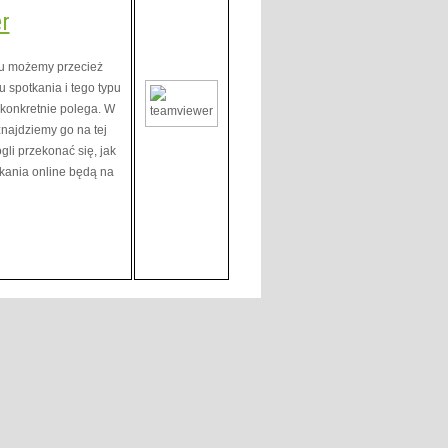
r
mu możemy przecież
 spotkania i tego typu
o konkretnie polega. W
najdziemy go na tej
gli przekonać się, jak
tkania online będą na