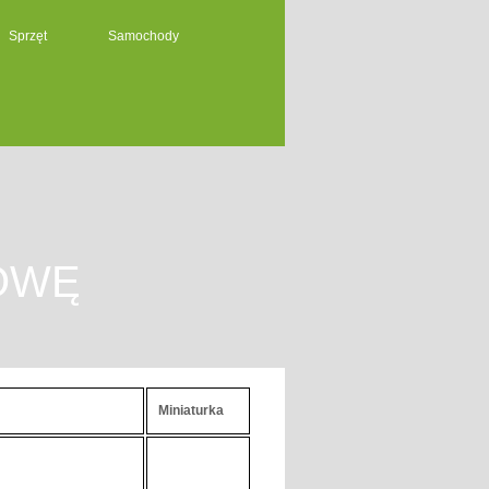
Sprzęt
Samochody
OWĘ
Miniaturka