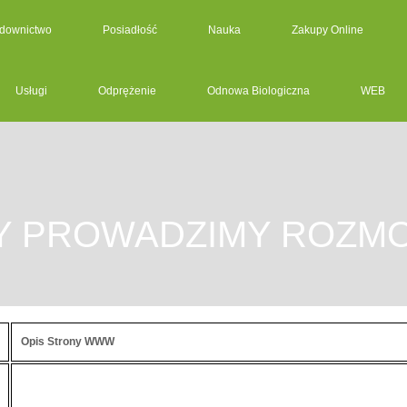
downictwo
Posiadłość
Nauka
Zakupy Online
Usługi
Odprężenie
Odnowa Biologiczna
WEB
Y PROWADZIMY ROZM
Opis Strony WWW