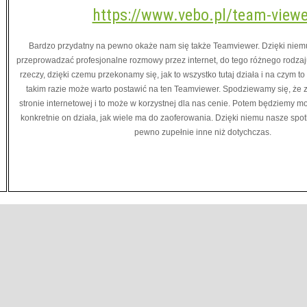
https://www.vebo.pl/team-viewe
Bardzo przydatny na pewno okaże nam się także Teamviewer. Dzięki nie
przeprowadzać profesjonalne rozmowy przez internet, do tego różnego rodzaju
rzeczy, dzięki czemu przekonamy się, jak to wszystko tutaj działa i na czym t
takim razie może warto postawić na ten Teamviewer. Spodziewamy się, że z
stronie internetowej i to może w korzystnej dla nas cenie. Potem będziemy mo
konkretnie on działa, jak wiele ma do zaoferowania. Dzięki niemu nasze spo
pewno zupełnie inne niż dotychczas.