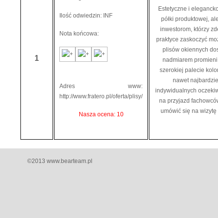
Estetyczne i elegancko
Ilość odwiedzin: INF
półki produktowej, al
inwestorom, którzy z
Nota końcowa:
praktyce zaskoczyć moż
plisów okiennych do
1
nadmiarem promieni 
szerokiej palecie kol
nawet najbardzi
Adres www:
indywidualnych oczekiw
http://www.fratero.pl/oferta/plisy/
na przyjazd fachowców
umówić się na wizytę 
Nasza ocena: 10
©2013 www.bearteam.pl