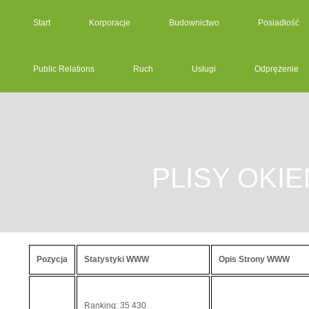
Start
Korporacje
Budownictwo
Posiadłość
Public Relations
Ruch
Usługi
Odprężenie
PLISY OKI
Pozycja
Statystyki WWW
Opis Strony WWW
Ranking: 35 430