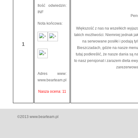
Ilość odwiedzin:
INF
Pens
Nota końcowa:
Większość z nas na wszelkich wyjazd
takich możliwości. Niemniej jednak jak
na serwowane posiłki i podają tyl
1
Bieszczadach, gdzie na nasze menu
tutaj podkreślić, że nasze dania są 
to nasz pensjonat i zarazem dieta ew
zarezerwowan
Adres www:
www.bearteam.pl
Nasza ocena: 11
©2013 www.bearteam.pl