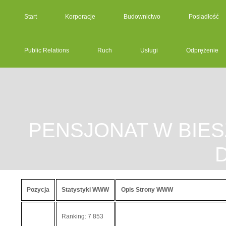
Start
Korporacje
Budownictwo
Posiadłość
Public Relations
Ruch
Usługi
Odprężenie
PENSJONAT W BIE
Pozycja
Statystyki WWW
Opis Strony WWW
Ranking: 7 853