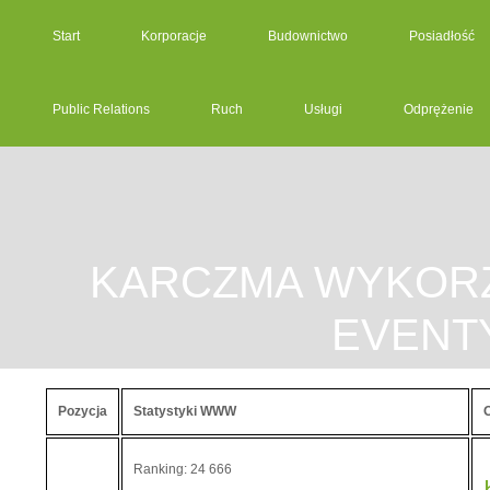
Start
Korporacje
Budownictwo
Posiadłość
Public Relations
Ruch
Usługi
Odprężenie
KARCZMA WYKORZ
EVENT
Pozycja
Statystyki WWW
Ranking: 24 666