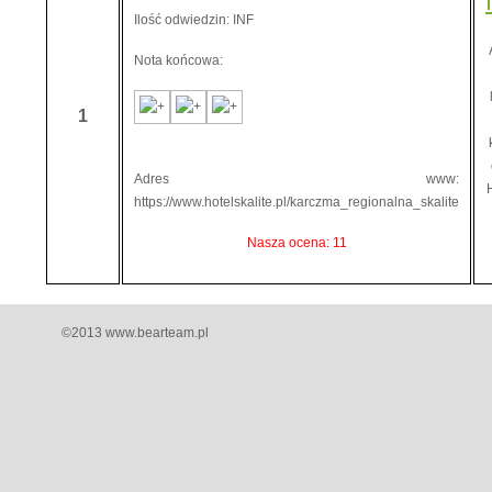
Ilość odwiedzin: INF
Nota końcowa:
1
Adres www:
H
https://www.hotelskalite.pl/karczma_regionalna_skalite
Nasza ocena: 11
©2013 www.bearteam.pl