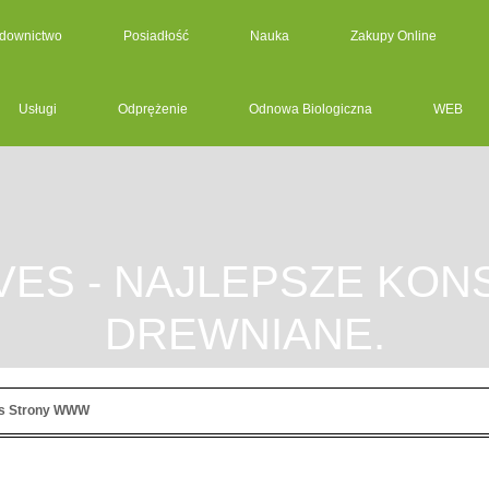
downictwo
Posiadłość
Nauka
Zakupy Online
Usługi
Odprężenie
Odnowa Biologiczna
WEB
VES - NAJLEPSZE KON
DREWNIANE.
s Strony WWW