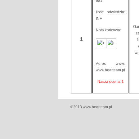
681
Ilość odwiedzin:
INF
Gar
Nota końcowa:
s
1
f
ws
Adres www:
www.bearteam.pl
Nasza ocena: 1
©2013 www.bearteam.pl