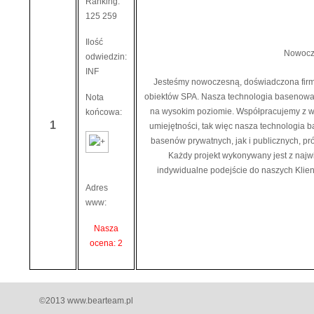
Ranking:
125 259
Ilość
Nowocze
odwiedzin:
INF
Jesteśmy nowoczesną, doświadczona firmą
obiektów SPA. Nasza technologia basenowa 
Nota
na wysokim poziomie. Współpracujemy z w
końcowa:
1
umiejętności, tak więc nasza technologia 
basenów prywatnych, jak i publicznych, p
Każdy projekt wykonywany jest z najw
indywidualne podejście do naszych Klien
Adres
www:
Nasza
ocena: 2
©2013 www.bearteam.pl