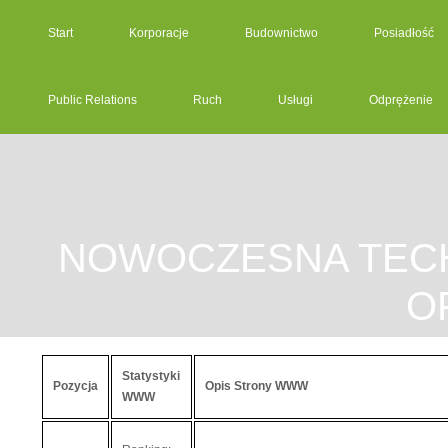
Start
Korporacje
Budownictwo
Posiadłość
Public Relations
Ruch
Usługi
Odprężenie
NOWOCZESNA TECH
O
Statystyki
Pozycja
Opis Strony WWW
WWW